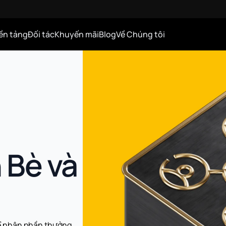
ền tảng
Đối tác
Khuyến mãi
Blog
Về Chúng tôi
 Bè và
 để nhận phần thưởng