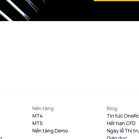
Nền tảng
Blog
MT4
Tin tức OneR
MT5
Hết hạn CFD
Nền tảng Demo
Ngày lễ Thị t
h
Giáo dục