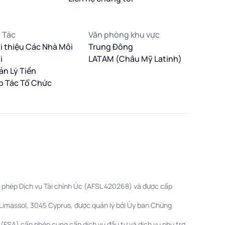
 Tác
Văn phòng khu vực
i thiệu Các Nhà Môi
Trung Đông
i
LATAM (Châu Mỹ Latinh)
n Lý Tiền
p Tác Tổ Chức
y phép Dịch vụ Tài chính Úc (AFSL 420268) và được cấp
, Limassol, 3045 Cyprus, được quản lý bởi Ủy ban Chứng
(FSA) cấp phép cung cấp dịch vụ đầu tư và dịch vụ phụ trợ