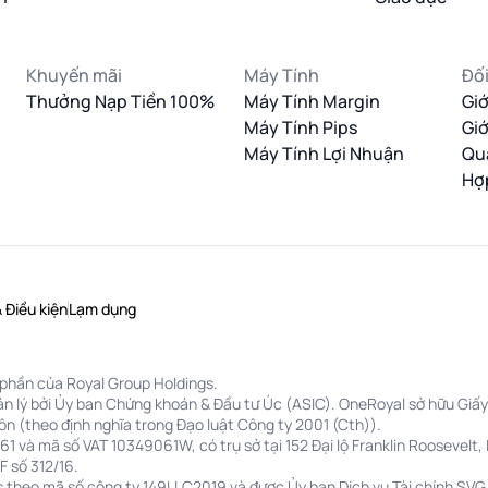
Khuyến mãi
Máy Tính
Đối
Thưởng Nạp Tiền 100%
Máy Tính Margin
Giớ
Máy Tính Pips
Giớ
Máy Tính Lợi Nhuận
Quả
Hợ
 Điều kiện
Lạm dụng
 phần của Royal Group Holdings.
uản lý bởi Ủy ban Chứng khoán & Đầu tư Úc (ASIC). OneRoyal sở hữu Giấ
n (theo định nghĩa trong Đạo luật Công ty 2001 (Cth)).
61 và mã số VAT 10349061W, có trụ sở tại 152 Đại lộ Franklin Roosevelt
F số 312/16.
s theo mã số công ty 149LLC2019 và được Ủy ban Dịch vụ Tài chính SVG 