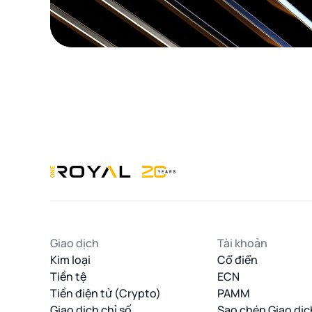
OneRoyal Home
Giao dịch
Tài khoản
Kim loại
Cổ điển
Tiền tệ
ECN
Tiền điện tử (Crypto)
PAMM
Giao dịch chỉ số
Sao chép Giao dịc