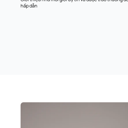
hấp dẫn