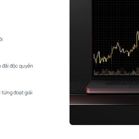
õi
u đãi độc quyền
 từng đoạt giải