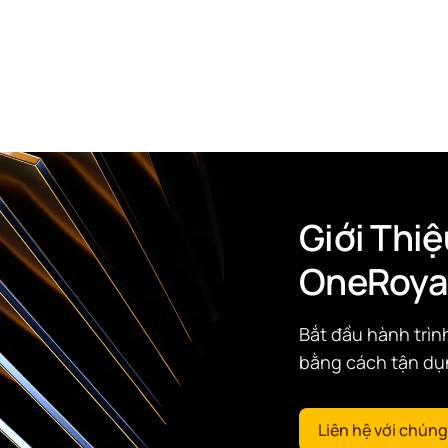
Giới Thi
OneRoya
Bắt đầu hành trìn
bằng cách tận dụ
Liên hệ với chúng