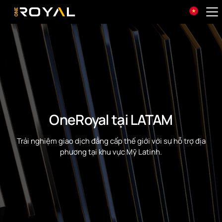
OneRoyal Home
OneRoyal tại LATAM
Trải nghiệm giao dịch đẳng cấp thế giới với sự hỗ trợ địa
phương tại khu vực Mỹ Latinh.