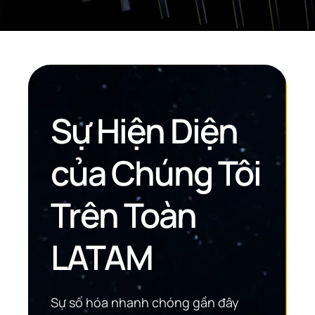
Sự Hiện Diện
của Chúng Tôi
Trên Toàn
LATAM
Sự số hóa nhanh chóng gần đây