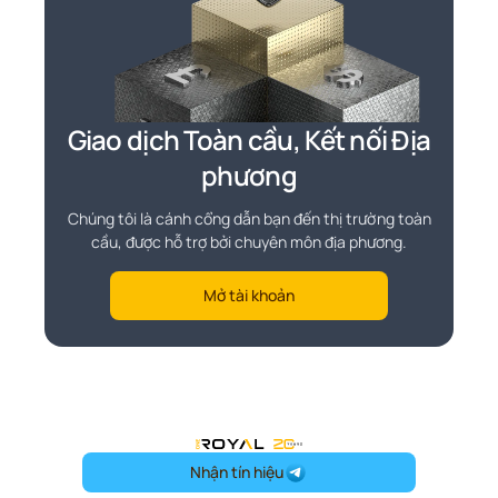
Giao dịch Toàn cầu, Kết nối Địa
phương
Chúng tôi là cánh cổng dẫn bạn đến thị trường toàn
cầu, được hỗ trợ bởi chuyên môn địa phương.
Mở tài khoản
OneRoyal Home
Nhận tín hiệu