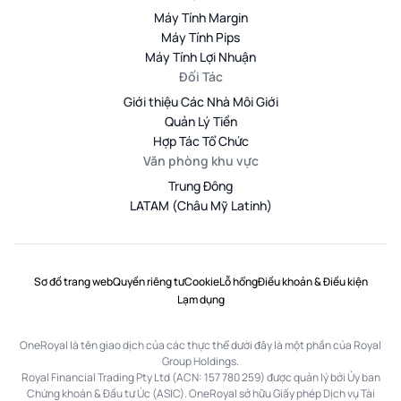
Máy Tính Margin
Máy Tính Pips
Máy Tính Lợi Nhuận
Đối Tác
Giới thiệu Các Nhà Môi Giới
Quản Lý Tiền
Hợp Tác Tổ Chức
Văn phòng khu vực
Trung Đông
LATAM (Châu Mỹ Latinh)
Sơ đồ trang web
Quyền riêng tư
Cookie
Lỗ hổng
Điều khoản & Điều kiện
Lạm dụng
OneRoyal là tên giao dịch của các thực thể dưới đây là một phần của Royal
Group Holdings.
Royal Financial Trading Pty Ltd (ACN: 157 780 259) được quản lý bởi Ủy ban
Chứng khoán & Đầu tư Úc (ASIC). OneRoyal sở hữu Giấy phép Dịch vụ Tài