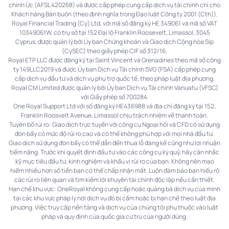
chính Úc (AFSL 420268) và được cấp phép cung cấp dịch vụ tài chính chỉ cho
Khách hàng Bán buôn (theo định nghĩa trong Đạo luật Công ty 2001 (Cth)).
Royal Financial Trading (Cy) Ltd, với mã số đăng ký HE 349061 và mã số VAT
10349061W, có trụ sở tại 152 Đại lộ Franklin Roosevelt, Limassol, 3045
Cyprus, được quản lý bởi Ủy ban Chứng khoán và Giao dịch Cộng hòa Síp
(CySEC) theo giấy phép CIF số 312/16.
Royal ETP LLC được đăng ký tại Saint Vincent và Grenadines theo mã số công
ty 149LLC2019 và được Ủy ban Dịch vụ Tài chính SVG (FSA) cấp phép cung
cấp dịch vụ đầu tư và dịch vụ phụ trợ quốc tế, theo pháp luật địa phương.
Royal CM Limited được quản lý bởi Ủy ban Dịch vụ Tài chính Vanuatu (VFSC)
với Giấy phép số 700284.
One Royal Support Ltd với số đăng ký HE436988 và địa chỉ đăng ký tại 152,
Franklin Roosvelt Avenue, Limassol chịu trách nhiệm về thanh toán.
Tuyên bố rủi ro: Giao dịch trực tuyến với công cụ Ngoại hối và CFD có sử dụng
đòn bẩy có mức độ rủi ro cao và có thể không phù hợp với mọi nhà đầu tư.
Giao dịch sử dụng đòn bẩy có thể dẫn đến thua lỗ đáng kể cũng như lợi nhuận
tiềm năng. Trước khi quyết định đầu tư vào các công cụ ký quỹ, hãy cân nhắc
kỹ mục tiêu đầu tư, kinh nghiệm và khẩu vị rủi ro của bạn. Không nên mạo
hiểm nhiều hơn số tiền bạn có thể chấp nhận mất. Luôn đảm bảo bạn hiểu rõ
các rủi ro liên quan và tìm kiếm lời khuyên tài chính độc lập nếu cần thiết.
Hạn chế khu vực: OneRoyal không cung cấp hoặc quảng bá dịch vụ của mình
tại các khu vực pháp lý nơi dịch vụ đó bị cấm hoặc bị hạn chế theo luật địa
phương. Việc truy cập nền tảng và dịch vụ của chúng tôi phụ thuộc vào luật
pháp và quy định của quốc gia cư trú của người dùng.