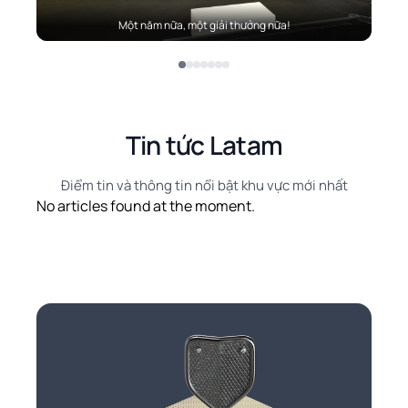
Một năm nữa, một giải thưởng nữa!
Tin tức Latam
Điểm tin và thông tin nổi bật khu vực mới nhất
No articles found at the moment.