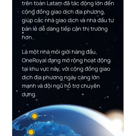
trên toàn Latam đã tác động lớn đến
cộng đồng giao dịch địa phương,
giúp các nhà giao dịch và nhà đầu tư
bán lẻ dễ dàng tiếp cận thị trường
hơn.
Là một nhà môi giới hàng đầu,
OneRoyal đang mở rộng hoạt động
tại khu vực này, với cộng đồng giao
dịch địa phương ngày càng lớn
mạnh và đội ngũ hỗ trợ chuyên
dụng.