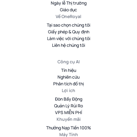
Ngày lễ Thị trường
Giáo dục
Về OneRoyal
Tại sao chọn chúng tôi
Giấy phép & Quy định
Làm việc với chúng tôi
Liên hệ chúng tôi
Công cụ AI
Tín hiệu
Nghiên cứu
Phân tích đồ thị
Lợi ích
Đòn Bẩy Động
Quản Lý Rủi Ro
VPS MIỄN PHÍ
Khuyến mãi
Thưởng Nạp Tiền 100%
Máy Tính