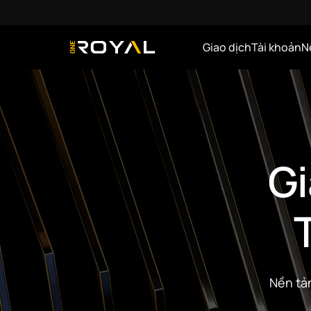
Giao dịch
Tài khoản
N
OneRoyal Home
Gi
Nền tản