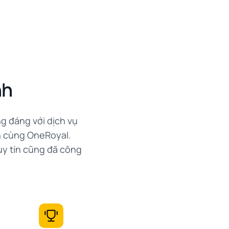
nh
g đáng với dịch vụ
ch cùng OneRoyal.
uy tín cũng đã công