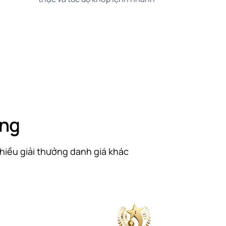
ăng
nhiều giải thưởng danh giá khác