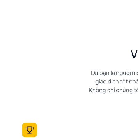
V
Dù bạn là người m
giao dịch tốt nh
Không chỉ chúng tô