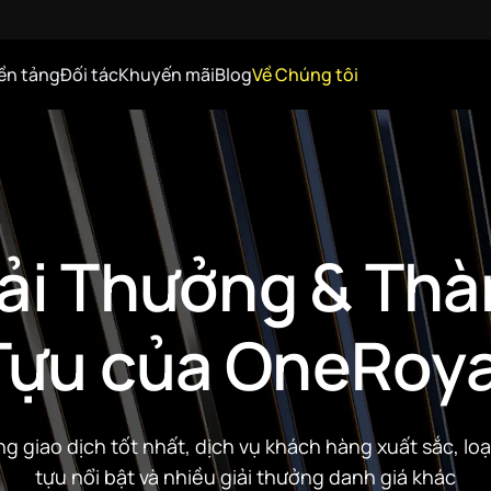
ền tảng
Đối tác
Khuyến mãi
Blog
Về Chúng tôi
ải Thưởng & Th
Tựu của OneRoya
g giao dịch tốt nhất, dịch vụ khách hàng xuất sắc, lo
tựu nổi bật và nhiều giải thưởng danh giá khác