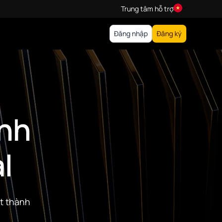
Trung tâm hỗ trợ
Đăng nhập
Đăng ký
ành
l
ạt thành