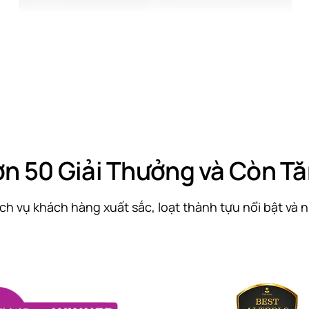
n 50 Giải Thưởng và Còn T
ịch vụ khách hàng xuất sắc, loạt thành tựu nổi bật và 