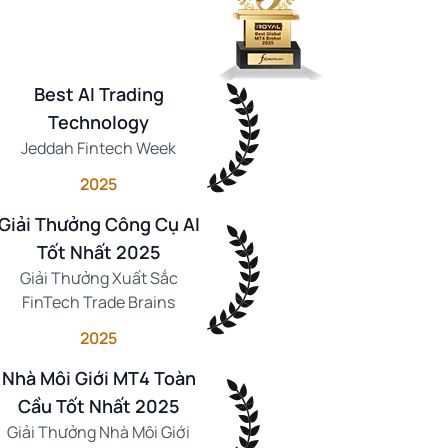
Best AI Trading
Technology
Jeddah Fintech Week
2025
Giải Thưởng Công Cụ AI
Tốt Nhất 2025
Giải Thưởng Xuất Sắc
FinTech Trade Brains
2025
Nhà Môi Giới MT4 Toàn
Cầu Tốt Nhất 2025
Giải Thưởng Nhà Môi Giới