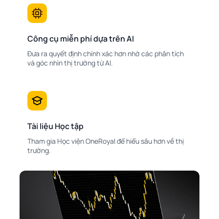
Công cụ miễn phí dựa trên AI
Đưa ra quyết định chính xác hơn nhờ các phân tích
và góc nhìn thị trường từ AI.
Tài liệu Học tập
Tham gia Học viện OneRoyal để hiểu sâu hơn về thị
trường.