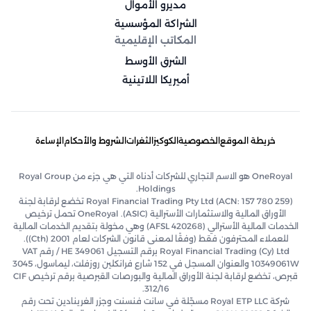
مديرو الأموال
الشراكة المؤسسية
المكاتب الإقليمية
الشرق الأوسط
أميريكا اللاتينية
خريطة الموقع
الخصوصية
الكوكيز
الثغرات
الشروط والأحكام
الإساءة
OneRoyal هو الاسم التجاري للشركات أدناه التي هي جزء من Royal Group
Holdings.
Royal Financial Trading Pty Ltd (ACN: 157 780 259) تخضع لرقابة لجنة
الأوراق المالية والاستثمارات الأسترالية (ASIC). OneRoyal تحمل ترخيص
الخدمات المالية الأسترالي (AFSL 420268) وهي مخولة بتقديم الخدمات المالية
للعملاء المحترفون فقط (وفقًا لمعنى قانون الشركات لعام 2001 (Cth)).
Royal Financial Trading (Cy) Ltd برقم التسجيل HE 349061 / رقم VAT
10349061W والعنوان المسجل في 152 شارع فرانكلين روزفلت، ليماسول، 3045
قبرص، تخضع لرقابة لجنة الأوراق المالية والبورصات القبرصية برقم ترخيص CIF
312/16.
شركة Royal ETP LLC مسجّلة في سانت فنسنت وجزر الغرينادين تحت رقم