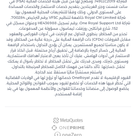
الشركة 149LLC2019، ومصرّح لها من قبل هيئة الخدمات المالية (FSA) في
سانت فنسنت وجزر الغرينادين بتقديم خدمات الاستثمار والخدمات المساندة
على المستوى الدولي، وذلك وفقًا للتشريعات المحلية المعمول بها.
شركة Royal CM Limited خاضعة لتنظيم VFSC برقم الترخيص 700284.
شركة One Royal Support Ltd، برقم تسجيل HE436988 وعنوان مسجّل في
152، شارع فرانكلين روزفلت، ليماسول، مسؤولة عن المدفوعات.
تحذير من المخاطر: ينطوي التداول عبر الإنترنت في أدوات الفوركس والعقود
مقابل الفروقات (CFDs) ذات الرافعة المالية على درجة عالية من المخاطر، وقد
لا يكون مناسبًا لجميع المستثمرين. يمكن أن يؤدي التداول باستخدام الرافعة
المالية إلى خسائر كبيرة بالإضافة إلى تحقيق أرباح محتملة. قبل اتخاذ قرار
الاستثمار في أدوات الهامش، عليك أن تأخذ بعين الاعتبار أهدافك الاستثمارية،
ومستوى خبرتك، ومدى قدرتك على تحمّل المخاطر. لا تخاطر بأموال لا يمكنك
تحمّل خسارتها. تأكّد دائمًا من فهمك الكامل للمخاطر المرتبطة بالتداول،
واستشر مستشارًا ماليًا مستقلاً عند الحاجة.
القيود الإقليمية: لا تقدم OneRoyal خدماتها أو تروّج لها في الولايات القضائية
التي تُحظّر فيها هذه الخدمات أو تخضع لقيود بموجب القوانين واللوائح المحلية.
يخضع الوصول إلى منصاتنا وخدماتنا للقوانين والأنظمة المعمول بها في بلد
إقامة المستخدم.
MetaQuotes
OnePrime
OneZero