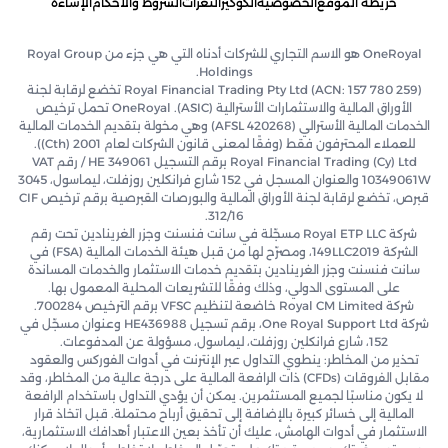
خريطة الموقع
الخصوصية
الكوكيز
الثغرات
الشروط والأحكام
الإساءة
OneRoyal هو الاسم التجاري للشركات أدناه التي هي جزء من Royal Group
Holdings.
Royal Financial Trading Pty Ltd (ACN: 157 780 259) تخضع لرقابة لجنة
الأوراق المالية والاستثمارات الأسترالية (ASIC). OneRoyal تحمل ترخيص
الخدمات المالية الأسترالي (AFSL 420268) وهي مخولة بتقديم الخدمات المالية
للعملاء المحترفون فقط (وفقًا لمعنى قانون الشركات لعام 2001 (Cth)).
Royal Financial Trading (Cy) Ltd برقم التسجيل HE 349061 / رقم VAT
10349061W والعنوان المسجل في 152 شارع فرانكلين روزفلت، ليماسول، 3045
قبرص، تخضع لرقابة لجنة الأوراق المالية والبورصات القبرصية برقم ترخيص CIF
312/16.
شركة Royal ETP LLC مسجّلة في سانت فنسنت وجزر الغرينادين تحت رقم
الشركة 149LLC2019، ومصرّح لها من قبل هيئة الخدمات المالية (FSA) في
سانت فنسنت وجزر الغرينادين بتقديم خدمات الاستثمار والخدمات المساندة
على المستوى الدولي، وذلك وفقًا للتشريعات المحلية المعمول بها.
شركة Royal CM Limited خاضعة لتنظيم VFSC برقم الترخيص 700284.
شركة One Royal Support Ltd، برقم تسجيل HE436988 وعنوان مسجّل في
152، شارع فرانكلين روزفلت، ليماسول، مسؤولة عن المدفوعات.
تحذير من المخاطر: ينطوي التداول عبر الإنترنت في أدوات الفوركس والعقود
مقابل الفروقات (CFDs) ذات الرافعة المالية على درجة عالية من المخاطر، وقد
لا يكون مناسبًا لجميع المستثمرين. يمكن أن يؤدي التداول باستخدام الرافعة
المالية إلى خسائر كبيرة بالإضافة إلى تحقيق أرباح محتملة. قبل اتخاذ قرار
الاستثمار في أدوات الهامش، عليك أن تأخذ بعين الاعتبار أهدافك الاستثمارية،