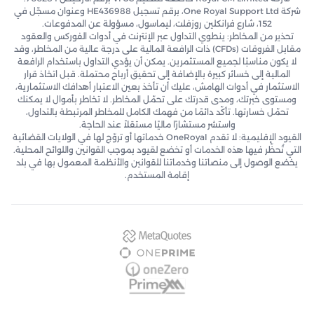
شركة One Royal Support Ltd، برقم تسجيل HE436988 وعنوان مسجّل في
152، شارع فرانكلين روزفلت، ليماسول، مسؤولة عن المدفوعات.
تحذير من المخاطر: ينطوي التداول عبر الإنترنت في أدوات الفوركس والعقود
مقابل الفروقات (CFDs) ذات الرافعة المالية على درجة عالية من المخاطر، وقد
لا يكون مناسبًا لجميع المستثمرين. يمكن أن يؤدي التداول باستخدام الرافعة
المالية إلى خسائر كبيرة بالإضافة إلى تحقيق أرباح محتملة. قبل اتخاذ قرار
الاستثمار في أدوات الهامش، عليك أن تأخذ بعين الاعتبار أهدافك الاستثمارية،
ومستوى خبرتك، ومدى قدرتك على تحمّل المخاطر. لا تخاطر بأموال لا يمكنك
تحمّل خسارتها. تأكّد دائمًا من فهمك الكامل للمخاطر المرتبطة بالتداول،
واستشر مستشارًا ماليًا مستقلاً عند الحاجة.
القيود الإقليمية: لا تقدم OneRoyal خدماتها أو تروّج لها في الولايات القضائية
التي تُحظّر فيها هذه الخدمات أو تخضع لقيود بموجب القوانين واللوائح المحلية.
يخضع الوصول إلى منصاتنا وخدماتنا للقوانين والأنظمة المعمول بها في بلد
إقامة المستخدم.
MetaQuotes
OnePrime
OneZero
PrimeXM