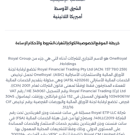
الشرق الأوسط
أميريكا اللاتينية
خريطة الموقع
الخصوصية
الكوكيز
الثغرات
الشروط والأحكام
الإساءة
OneRoyal هو الاسم التجاري للشركات أدناه التي هي جزء من Royal Group
Holdings.
Royal Financial Trading Pty Ltd (ACN: 157 780 259) تخضع لرقابة لجنة
الأوراق المالية والاستثمارات الأسترالية (ASIC). OneRoyal تحمل ترخيص
الخدمات المالية الأسترالي (AFSL 420268) وهي مخولة بتقديم الخدمات المالية
للعملاء المحترفون فقط (وفقًا لمعنى قانون الشركات لعام 2001 (Cth)).
Royal Financial Trading (Cy) Ltd برقم التسجيل HE 349061 / رقم VAT
10349061W والعنوان المسجل في 152 شارع فرانكلين روزفلت، ليماسول، 3045
قبرص، تخضع لرقابة لجنة الأوراق المالية والبورصات القبرصية برقم ترخيص CIF
312/16.
شركة Royal ETP LLC مسجّلة في سانت فنسنت وجزر الغرينادين تحت رقم
الشركة 149LLC2019، ومصرّح لها من قبل هيئة الخدمات المالية (FSA) في
سانت فنسنت وجزر الغرينادين بتقديم خدمات الاستثمار والخدمات المساندة
على المستوى الدولي، وذلك وفقًا للتشريعات المحلية المعمول بها.
شركة Royal CM Limited خاضعة لتنظيم VFSC برقم الترخيص 700284.